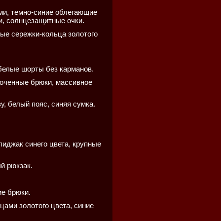
ми, темно-синие облегающие
и, солнцезащитные очки.
ные сережки-кольца золотого
 белые шорты без карманов.
роченные брюки, массивное
у, белый пояс, синяя сумка.
пиджак синего цвета, крупные
й рюкзак.
ие брюки.
цами золотого цвета, синие