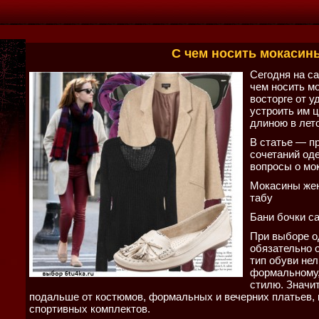
С чем носить мокасин
Сегодня на са
чем носить м
восторге от 
устроить им 
длиною в лето
В статье — п
сочетаний од
вопросы о мо
Мокасины жен
табу
Бани бочки с
При выборе о
обязательно о
тип обуви нел
формальному,
стилю. Значит
подальше от костюмов, формальных и вечерних платьев, 
спортивных комплектов.