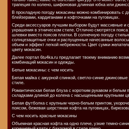
трапеция по колено, шифоновая длинная юбка или джинсо
В прохладную погоду мокасины можно комбинировать с д
блейзерами, кардиганами и кофточками на пуговицах.
Среди аксессуаров лучшим выбором будут массивные и 
украшения в этническом стиле. Отлично смотрятся пояса 
шлевки вместо поясов платки. В солнечную погоду стиль
солнцезащитные очки и распущенные начесанные волосы
объем и эффект легкой небрежности. Цвет сумки желател
цвету мокасин.
Далее портал 6tu4ka.ru предлагает твоему вниманию воз
комбинаций мокасин и одежды.
Белые мокасины: с чем носить
Белая майка с ажурной спинкой, светло-синие джинсовые
стиле.
Романтическая белая блуза с коротким рукавом и белым 
складками длиной до колена с насыщенными крупными ц
Белая футболка с крупным черно-белым принтом, укороч
поясом, бежевая шерстяная кофта на пуговицах, бирюзов
С чем носить красные мокасины
Объемная красная кофта на одно плече, узкие темно-син
коричневый клатч с бахромой в стиле ранчо.