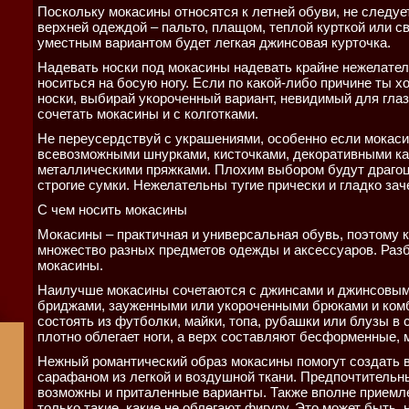
Поскольку мокасины относятся к летней обуви, не следуе
верхней одеждой – пальто, плащом, теплой курткой или 
уместным вариантом будет легкая джинсовая курточка.
Надевать носки под мокасины надевать крайне нежелател
носиться на босую ногу. Если по какой-либо причине ты 
носки, выбирай укороченный вариант, невидимый для глаз
сочетать мокасины и с колготками.
Не переусердствуй с украшениями, особенно если мокас
всевозможными шнурками, кисточками, декоративными к
металлическими пряжками. Плохим выбором будут драго
строгие сумки. Нежелательны тугие прически и гладко за
С чем носить мокасины
Мокасины – практичная и универсальная обувь, поэтому к
множество разных предметов одежды и аксессуаров. Разб
мокасины.
Наилучше мокасины сочетаются с джинсами и джинсовым
бриджами, зауженными или укороченными брюками и ком
состоять из футболки, майки, топа, рубашки или блузы в 
плотно облегает ноги, а верх составляют бесформенные,
Нежный романтический образ мокасины помогут создать в
сарафаном из легкой и воздушной ткани. Предпочтительны
возможны и приталенные варианты. Также вполне приемл
только такие, какие не облегают фигуру. Это может быть,