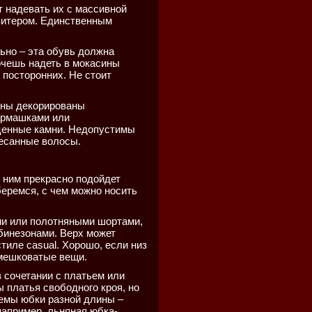
т надевать их с массивной
свитером. Единственным
ьно – эта обувь должна
хочешь надеть в мокасины
 посторонних. Не стоит
ины декорированы
армашками или
ценные камни. Недопустимы
чесанные волосы.
 ним прекрасно подойдет
еремся, с чем можно носить
и или полотняными шортами,
бинезонами. Верх может
стиле casual. Хорошо, если низ
 мешковатые вещи.
 сочетании с платьем или
 платья свободного кроя, но
емы юбки разной длины –
 например, льняная юбка-