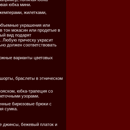
вая юбка мини.
жемперами, жилетками,
объемные украшения или
в тон мокасин или продетые в
ный вид подарят
. Любую прическу украсит
ьно должен соответствовать
можные варианты цветовых
 шорты, браслеты в этническом
пояском, юбка-трапеция со
веточными узорами.
енные бирюзовые брюки с
ая сумка.
ие джинсы, бежевый платок и