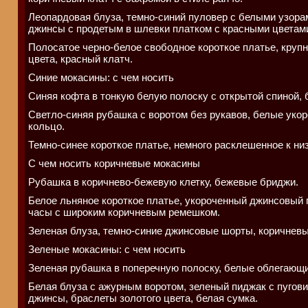
Леопардовая блуза, темно-синий пуловер с белыми узора
джинсы с продетым в шлевки платком с красными цветам
Полосатое черно-белое свободное короткое платье, круп
цвета, красный клатч.
Синие мокасины: с чем носить
Синяя кофта в тонкую белую полоску с открытой спиной,
Светло-синяя рубашка с воротом без рукавов, белые уко
кольцо.
Темно-синее короткое платье, немного расклешенное к низ
С чем носить коричневые мокасины
Рубашка в коричнево-бежевую клетку, бежевые бриджи.
Белое льняное короткое платье, укороченный джинсовый 
часы с широким коричневым ремешком.
Зеленая блуза, темно-синие джинсовые шорты, коричневы
Зеленые мокасины: с чем носить
Зеленая рубашка в поперечную полоску, белые облегающ
Белая блуза с ажурным воротом, зеленый пиджак с пугови
джинсы, браслеты золотого цвета, белая сумка.