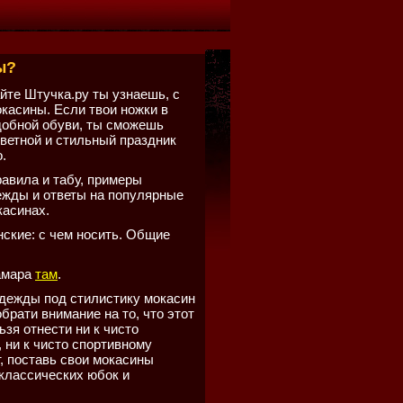
ы?
йте Штучка.ру ты узнаешь, с
окасины. Если твои ножки в
удобной обуви, ты сможешь
цветной и стильный праздник
.
равила и табу, примеры
ежды и ответы на популярные
касинах.
ские: с чем носить. Общие
амара
там
.
дежды под стилистику мокасин
брати внимание на то, что этот
ьзя отнести ни к чисто
 ни к чисто спортивному
, поставь свои мокасины
классических юбок и