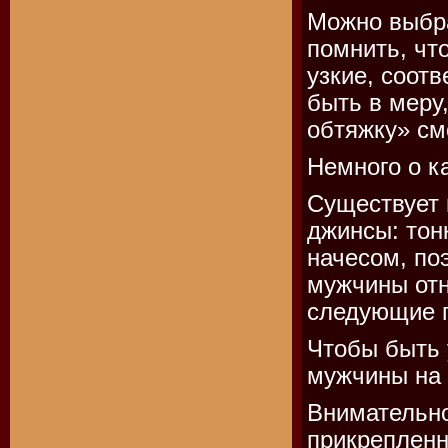
Можно выбр
помнить, что
узкие, соот
быть в меру
обтяжку» см
Немного о к
Существует 
джинсы: тон
начесом, по
мужчины отн
следующие п
Чтобы быть 
мужчины на 
Внимательно
прикрепленн