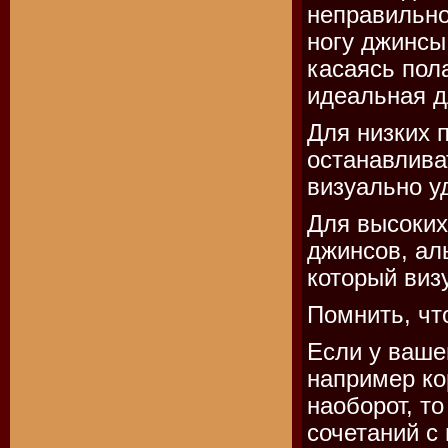
неправильно
ногу джинсы
касаясь пола
идеальная д
Для низких 
останавлива
визуально у
Для высоких
джинсов, ал
который виз
Помнить, чт
Если у ваше
например ко
наоборот, то
сочетаний с