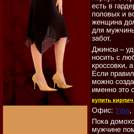
есть в гард
половых и в
женщина дол
для мужчины
забот.
Джинсы – уд
носить с лю
кроссовки, 
Если правил
можно созда
именно это 
купить кирпич
Офис:
Уфа
,
Пока домохо
мужчине по